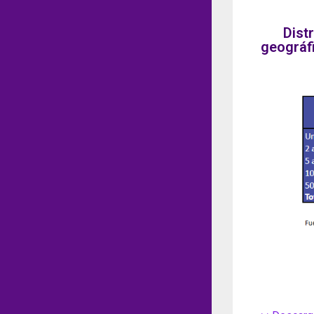
Dist
geográf