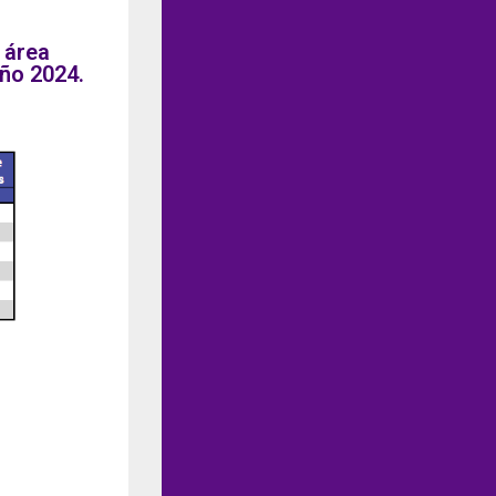
 área
ño 2024.