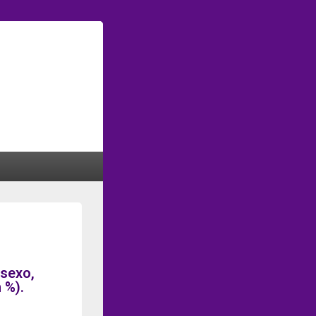
 sexo,
 %).